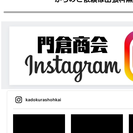
kadokurashohkai